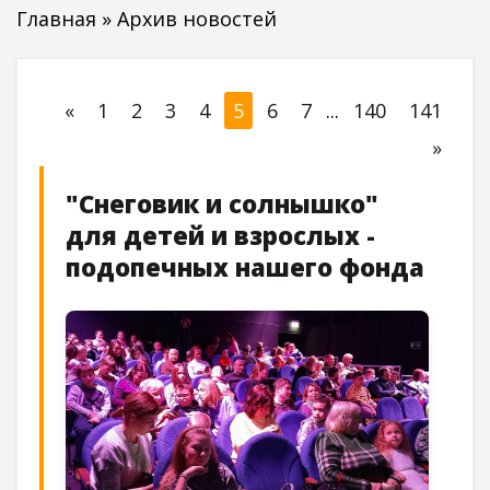
Главная
»
Архив новостей
«
1
2
3
4
5
6
7
...
140
141
»
"Снеговик и солнышко"
для детей и взрослых -
подопечных нашего фонда