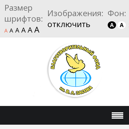
Размер
Изображения:
Фон:
шрифтов:
отключить
A
A
A
A
A
A
A
A