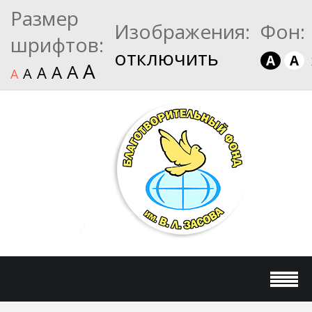
Размер
Изображения:
Фон:
шрифтов:
отключить
A
A
A
A
A
A
A
A