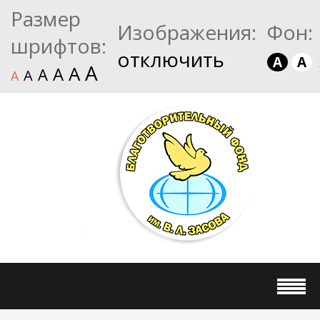
Размер
Изображения:
Фон:
шрифтов:
отключить
A
A
A
A
A
A
A
A