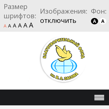
Размер
Изображения:
Фон:
шрифтов:
отключить
A
A
A
A
A
A
A
A