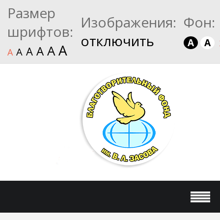
Размер
Изображения:
Фон:
шрифтов:
отключить
A
A
A
A
A
A
A
A