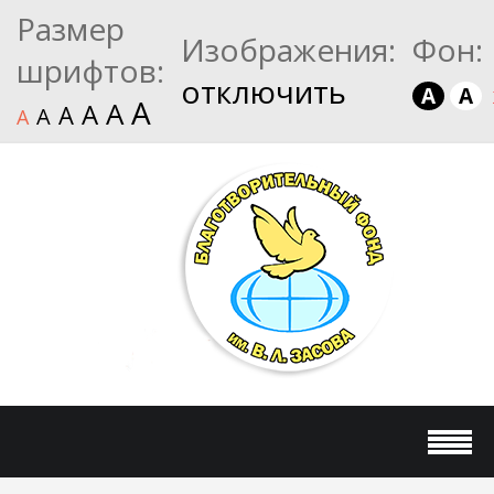
Размер
Изображения:
Фон:
шрифтов:
отключить
A
A
A
A
A
A
A
A