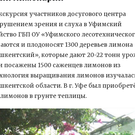
 экскурсия участников досугового центра
рушением зрения и слуха в Уфимский
йство ГБП ОУ «Уфимского лесотехническо
аются и плодоносят 1300 деревьев лимона
кентский», которые дают 20-22 тонн уро
ыли посажены 1500 саженцев лимонов из
ехнология выращивания лимонов изучалас
ашкентской области. В г. Уфе был приобрет
лимонов в грунте теплицы.