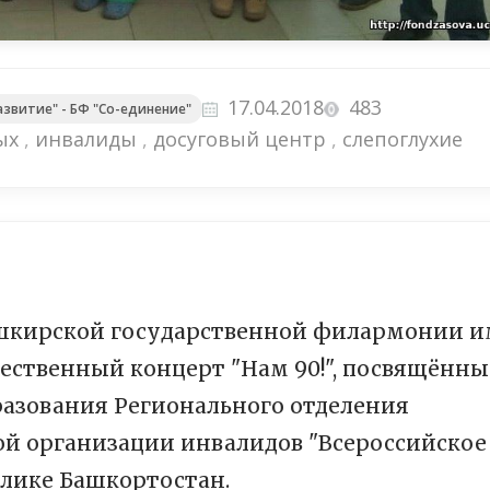
17.04.2018
483
звитие" - БФ "Со-единение"
ых
,
инвалиды
,
досуговый центр
,
слепоглухие
ашкирской государственной филармонии и
жественный концерт "Нам 90!", посвящённ
азования Регионального отделения
й организации инвалидов "Всероссийское
блике Башкортостан.