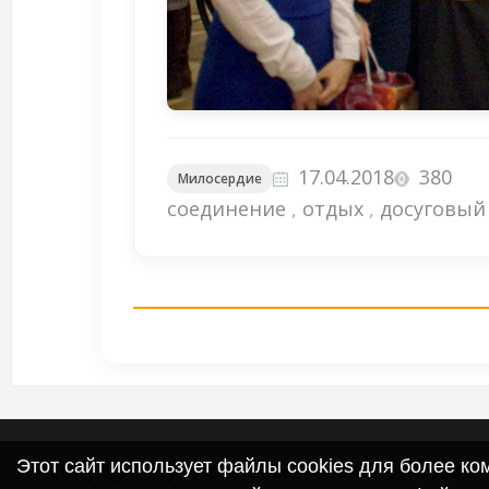
17.04.2018
380
Милосердие
соединение
,
отдых
,
досуговый
Этот сайт использует файлы cookies для более к
Copyright MyCorp © 2026
.
Хостинг от
uCoz