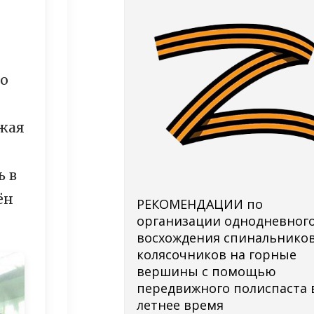
го
жая
ь в
ён
РЕКОМЕНДАЦИИ по
организации однодневног
восхождения спинальников
колясочников на горные
вершины с помощью
передвижного полиспаста 
летнее время