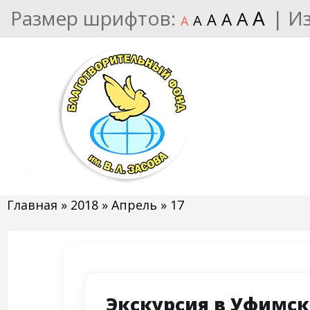
Размер шрифтов:
A
|
И
A
A
A
A
A
Главная
»
2018
»
Апрель
»
17
Экскурсия в Уфимс