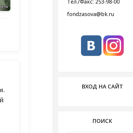
Тел./Факс: 253-98-00
fondzasova@bk.ru
ВХОД НА САЙТ
м.
ый
ПОИСК