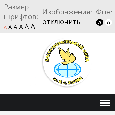
Размер
Изображения:
Фон:
шрифтов:
отключить
A
A
A
A
A
A
A
A