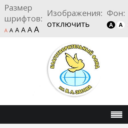
Размер
Изображения:
Фон:
шрифтов:
отключить
A
A
A
A
A
A
A
A