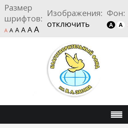
Размер
Изображения:
Фон:
шрифтов:
отключить
A
A
A
A
A
A
A
A