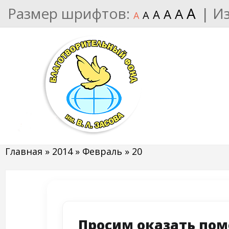
Размер шрифтов:
A
|
И
A
A
A
A
A
Главная
»
2014
»
Февраль
»
20
Просим оказать по