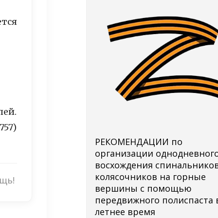
ется
лей.
757)
РЕКОМЕНДАЦИИ по
организации однодневног
восхождения спинальников
колясочников на горные
щь!
вершины с помощью
передвижного полиспаста 
летнее время