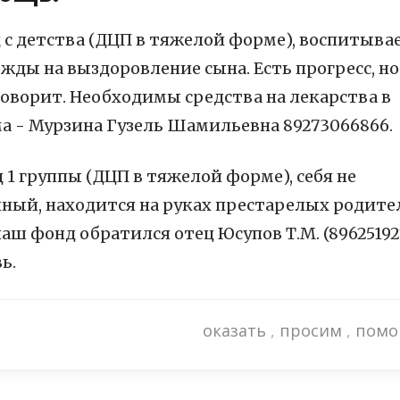
д с детства (ДЦП в тяжелой форме), воспитыва
жды на выздоровление сына. Есть прогресс, но
 говорит. Необходимы средства на лекарства в
ма - Мурзина Гузель Шамильевна 89273066866.
 1 группы (ДЦП в тяжелой форме), себя не
ный, находится на руках престарелых родите
ш фонд обратился отец Юсупов Т.М. (89625192
ь.
оказать
,
просим
,
помо