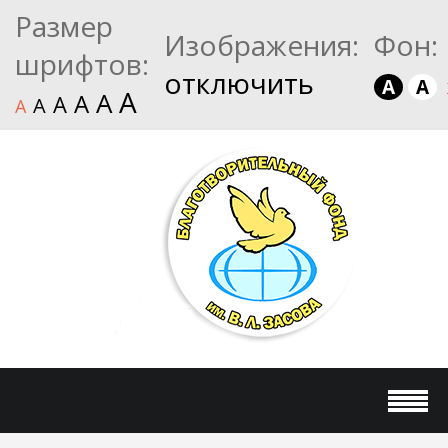
Размер
Изображения:
Фон:
шрифтов:
отключить
A
A
A
A
A
A
A
A