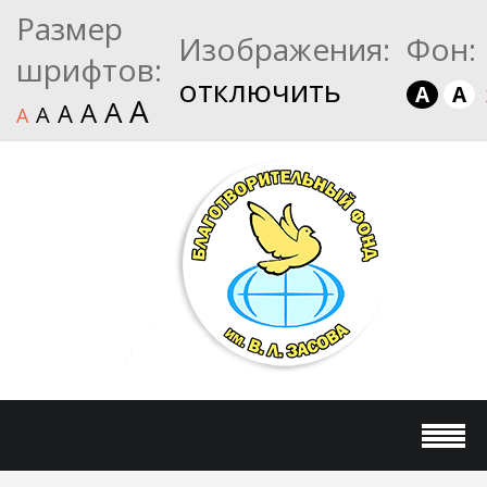
Размер
Изображения:
Фон:
шрифтов:
отключить
A
A
A
A
A
A
A
A