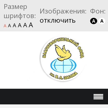
Размер
Изображения:
Фон:
шрифтов:
отключить
A
A
A
A
A
A
A
A